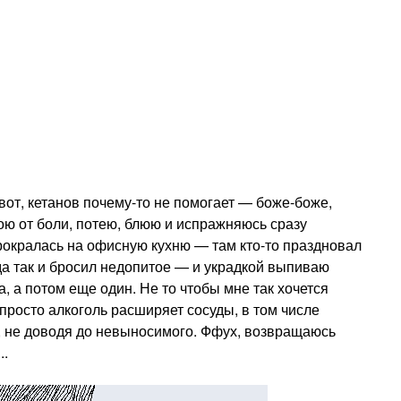
от, кетанов почему-то не помогает — боже-боже,
 вою от боли, потею, блюю и испражняюсь сразу
рокралась на офисную кухню — там кто-то праздновал
да так и бросил недопитое — и украдкой выпиваю
, а потом еще один. Не то чтобы мне так хочется
 просто алкоголь расширяет сосуды, в том числе
т, не доводя до невыносимого. Ффух, возвращаюсь
..