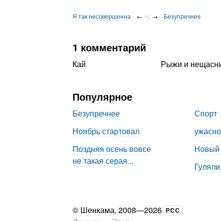
Я так несовершенна
←
→
Безупречнее
⌥
1 комментарий
Кай
Рыжи и нещасни
Популярное
Безупречнее
Спорт
Ноябрь стартовал
ужасно
Поздняя осень вовсе
Новый
не такая серая...
Гуляли
©
Шенкама
, 2008—2026
РСС