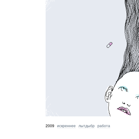
2009
искреннее
лытдыбр
работа