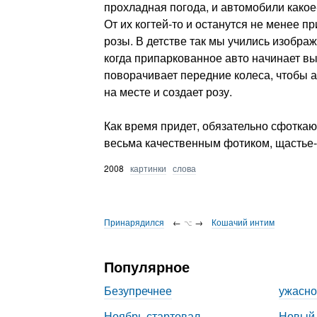
прохладная погода, и автомобили какое
От их когтей-то и останутся не менее п
розы. В детстве так мы учились изобра
когда припаркованное авто начинает в
поворачивает передние колеса, чтобы а
на месте и создает розу.
Как время придет, обязательно сфотка
весьма качественным фотиком, щастье-
2008
картинки
слова
Принарядился
←
→
Кошачий интим
⌥
Популярное
Безупречнее
ужасно
Ноябрь стартовал
Новый