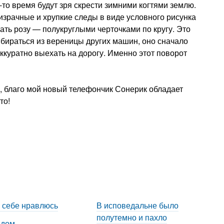
-то время будут зря скрести зимними когтями землю.
ризрачные и хрупкие следы в виде условного рисунка
жать розу — полукруглыми черточками по кругу. Это
ыбираться из вереницы других машин, оно сначало
ккуратно выехать на дорогу. Именно этот поворот
ю, благо мой новый телефончик Сонерик обладает
то!
 себе нравлюсь
В исповедальне было
полутемно и пахло
 дом